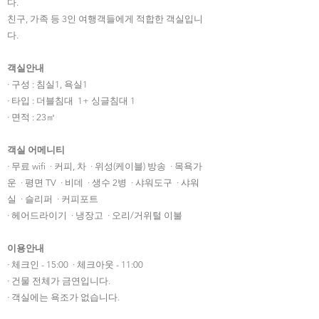
다.
친구, 가족 등 3인 여행객들에게 적합한 객실입니
다.
객실안내
· 구성 : 침실1, 욕실1
· 타입 : 더블침대 1+ 싱글침대 1
· 면적 : 23㎡
객실 어메니티
· 무료 wifi · 커피, 차 · 위성(케이블) 방송 · 목욕가
운 · 평면 TV · 비데 · 생수 2병 · 샤워도구 · 샤워
실 · 슬리퍼 · 커피포트
· 헤어드라이기 · 냉장고 · 오리/거위털 이불
이용안내
· 체크인 - 15:00 · 체크아웃 - 11:00
· 건물 전체가 금연입니다.
​· 객실에는 욕조가 없습니다.