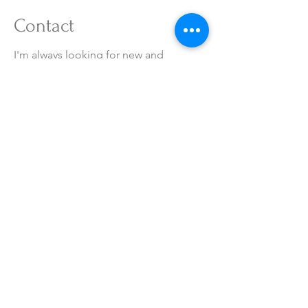
Contact
I'm always looking for new and
exciting opportunities. Let's connect.
RSVN@hotelairsky.co.kr
032-720-6201
LOCATION
이용약관
영상처리방침
이메일무단수집금지