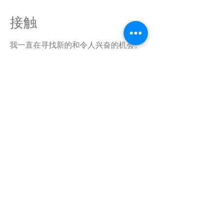
接触
我一直在寻找新的和令人兴奋的机会。
让我们连接起来。
RSVN@hotelairsky.co.kr
032-720-6201
地点
服务条款
图像处理策略